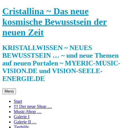
Zum
Cristallina ~ Das neue
Inhalt
springen
kosmische Bewusstsein der
neuen Zeit
KRISTALLWISSEN ~ NEUES
BEWUSSTSEIN … ~ und neue Themen
auf neuen Portalen ~ MYERIC-MUSIC-
VISION.DE und VISION-SEELE-
ENERGIE.DE
Menü
Start
!!! Der neue Shop …
Music-Shop …
Galerie I
Galerie II …
Tierhilfe