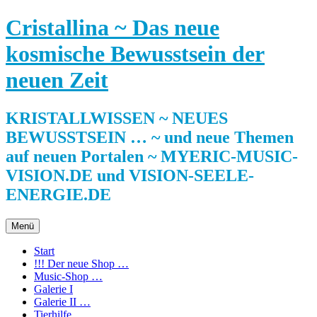
Zum
Cristallina ~ Das neue
Inhalt
springen
kosmische Bewusstsein der
neuen Zeit
KRISTALLWISSEN ~ NEUES
BEWUSSTSEIN … ~ und neue Themen
auf neuen Portalen ~ MYERIC-MUSIC-
VISION.DE und VISION-SEELE-
ENERGIE.DE
Menü
Start
!!! Der neue Shop …
Music-Shop …
Galerie I
Galerie II …
Tierhilfe