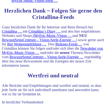
MyEric-Music-Vision-Shop …
Herzlichen Dank ~ Folgen Sie gerne den
Cristallina-Feeds
Ganz herzlichen Dank für Ihr Interesse und Ihren Besuch bei
Cristallina …
mit
Cristallina´s Diary …
und den hier empfohlenen
Websites und Shops
(MyEric-Music-Vision …
und
NEU
BewusstSeinsCentrum – Vision-Seele-Energie …
) sowie gerne auch
für
Ihre Weiterempfehlung …
. Den
Beitrags-Feeds …
von
Cristallina können Sie folgen und/oder sich über die
Newsletter von
MyEric-Music-Vision …
und/oder die
neuen
Themen-Newsletter
vom
BewusstSeinsCentrum – Vision-Seele-Energie …
regelmäßig
über das neue Bewusstsein und die Energien der neuen Zeit
informieren lassen.
Wertfrei und neutral
Alle Berichte und Empfehlungen sind wertfrei und neutral, so dass
jede Seele sie für sich individuell annehmen und anwenden kann,
wie es für sie bestimmt ist.
In herzlicher Verbundenheit