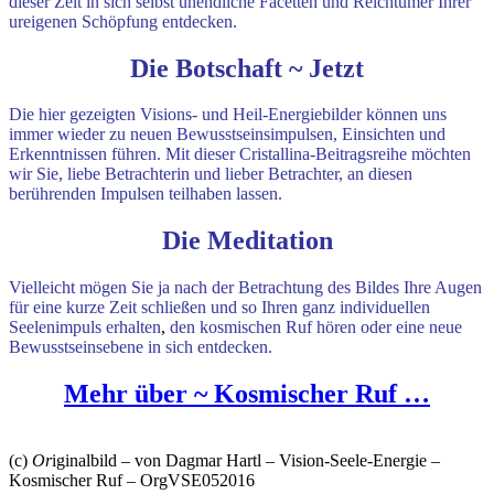
dieser Zeit in sich selbst unendliche Facetten und Reichtümer Ihrer
ureigenen Schöpfung entdecken.
Die Botschaft ~ Jetzt
Die hier gezeigten Visions- und Heil-Energiebilder können uns
immer wieder zu neuen Bewusstseinsimpulsen, Einsichten und
Erkenntnissen führen. Mit dieser Cristallina-Beitragsreihe möchten
wir Sie, liebe Betrachterin und lieber Betrachter, an diesen
berührenden Impulsen teilhaben lassen.
Die Meditation
Vielleicht mögen Sie ja nach der Betrachtung des Bildes Ihre Augen
für eine kurze Zeit schließen und so Ihren ganz individuellen
Seelenimpuls erhalten
,
den kosmischen Ruf hören oder eine neue
Bewusstseinsebene in sich entdecken.
Mehr über ~ Kosmischer Ruf …
(c)
Or
iginalbild – von Dagmar Hartl – Vision-Seele-Energie –
Kosmischer Ruf – OrgVSE052016