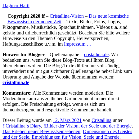
Dagmar Hartl
Copyright 2020 ff
–
Cristallina-Vision
–
Das neue kosmische
Bewusstsein der neuen Zeit
– Texte, Bilder, Fotos, Logos,
Piktogramme, Musikstücke, Sprachaufnahmen, Videos u.a. sind
geistig und urheberrechtlich geschützt. Beachten Sie bitte weitere
Hinweise zu den Themen Copyright, Heilversprechen,
Haftungsausschlüsse u.v.m. im
Impressum …
Hinweis für Blogger
– Quellenangabe –
cristallina.de
: Wir
bedanken uns, wenn Sie diese Blog-Texte auf Ihren Blog
übernehmen wollen. Die Blog-Texte dürfen nur vollständig,
unverändert und mit gut sichtbarer Quellenangabe nebst Link zum
Ursprung und Angabe der Website übernommen werden:
cristallina.de
Kommentare:
Alle Kommentare werden moderiert. Die
Moderation kann aus zeitlichen Gründen nicht immer direkt
erfolgen. Die Freischaltung erfolgt, wenn es sich um
themenbezogene und respektvolle Kommentare handelt.
Dieser Beitrag wurde am
12. März 2021
von
Cristallina
unter
!!Cristallina´s Diary
,
!Bilder der Vision, der Seele und der Energie
,
Das Erleben neuer Bewusstseinsebenen
,
Dimensionen des Geistes
und der Seele
,
Empfehlungen für Vision, Seele und Energie
,