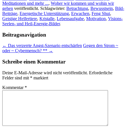
Meditationen und mehr ...
,
Woher wir kommen und wohin wir
gehen
veröffentlicht. Schlagwörter:
Betrachtung
,
Bewusstsein
,
Bild-
Beiträge
,
Energetische Unterstützung
,
Erwachen
,
Feng Shui
,
Geistige Helfertiere
,
Kristalle
,
Lebensaufgabe
,
Motivation
,
Visions-
Seelen- und Heil-Energie-Bilder
.
Beitragsnavigation
←
Das verzerrte Angst-Szenario entschärfen
Gegen den Strom ~
oder ~ Cybermensch? **
→
Schreibe einen Kommentar
Deine E-Mail-Adresse wird nicht veröffentlicht.
Erforderliche
Felder sind mit
*
markiert
Kommentar
*