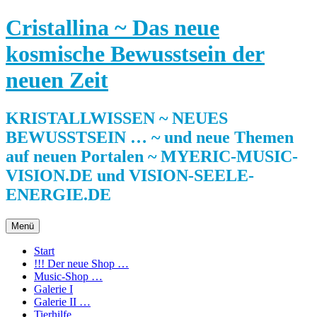
Zum
Cristallina ~ Das neue
Inhalt
springen
kosmische Bewusstsein der
neuen Zeit
KRISTALLWISSEN ~ NEUES
BEWUSSTSEIN … ~ und neue Themen
auf neuen Portalen ~ MYERIC-MUSIC-
VISION.DE und VISION-SEELE-
ENERGIE.DE
Menü
Start
!!! Der neue Shop …
Music-Shop …
Galerie I
Galerie II …
Tierhilfe