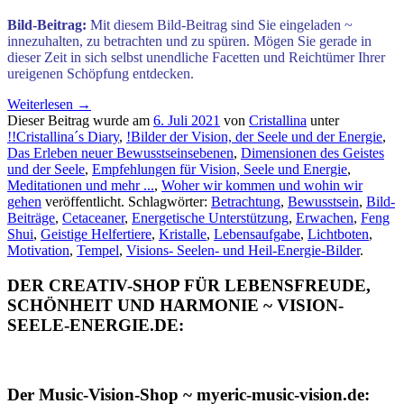
Bild-Beitrag:
Mit diesem Bild-Beitrag sind Sie eingeladen ~
innezuhalten, zu betrachten und zu spüren. Mögen Sie gerade in
dieser Zeit in sich selbst unendliche Facetten und Reichtümer Ihrer
ureigenen Schöpfung entdecken.
Weiterlesen
→
Dieser Beitrag wurde am
6. Juli 2021
von
Cristallina
unter
!!Cristallina´s Diary
,
!Bilder der Vision, der Seele und der Energie
,
Das Erleben neuer Bewusstseinsebenen
,
Dimensionen des Geistes
und der Seele
,
Empfehlungen für Vision, Seele und Energie
,
Meditationen und mehr ...
,
Woher wir kommen und wohin wir
gehen
veröffentlicht. Schlagwörter:
Betrachtung
,
Bewusstsein
,
Bild-
Beiträge
,
Cetaceaner
,
Energetische Unterstützung
,
Erwachen
,
Feng
Shui
,
Geistige Helfertiere
,
Kristalle
,
Lebensaufgabe
,
Lichtboten
,
Motivation
,
Tempel
,
Visions- Seelen- und Heil-Energie-Bilder
.
DER CREATIV-SHOP FÜR LEBENSFREUDE,
SCHÖNHEIT UND HARMONIE ~ VISION-
SEELE-ENERGIE.DE:
Der Music-Vision-Shop ~ myeric-music-vision.de: