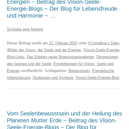
Energien ~ Beitrag des Vision-Seele-
Energie-Blogs ~ Der Blog für Lebensfreude
und Harmonie ~ …
Schreibe eine Antwort
Dieser Beitrag wurde am
22. Februar 2023
unter
!!Cristallina´s Diary
,
!Bilder der Vision, der Seele und der Energie
,
!Vision-Seele-Energie-
Blog-Links
,
Das Erleben neuer Bewusstseinsebenen
,
Dimensionen
des Geistes und der Seele
,
Empfehlungen für Vision, Seele und
Energie
veröffentlicht. Schlagwörter:
Bewusstsein
,
Energetische
Unterstützung
,
Skulpturen und Symbole
,
Vision-Seele-Energie-Blog
.
Vom Seelenbewusstsein und der Heilung des
Planeten Mutter Erde ~ Beitrag des Vision-
Seele-Energie-Blogs ~ Der Blog für