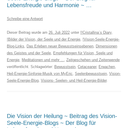
Lebensfreude und Harmonie ~ …
Schreibe eine Antwort
Dieser Beitrag wurde am
26. Juli 2022
unter
!!Cristallina´s Diary
,
!Bilder der Vision, der Seele und der Energie
,
!Vision-Seele-Energie-
Blog-Links
,
Das Erleben neuer Bewusstseinsebenen
,
Dimensionen
des Geistes und der Seele
,
Empfehlungen für Vision, Seele und
Energie
,
Meditationen und mehr ...
,
Zeitgeschehen und Zeitenwende
veröffentlicht. Schlagwörter:
Bewusstsein
,
Cetaceaner
,
Erwachen
,
Heil-Energie-Sinfonie-Musik von MyEric
,
Seelenbewusstsein
,
Vision-
Seele-Energie-Blog
,
Visions- Seelen- und Heil-Energie-Bilder
.
Die Vision der Heilung ~ Beitrag des Vision-
Seele-Energie-Blogs ~ Der Blog für