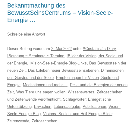
Bekanntmachung des
BewusstSeinsCentrums – Vision-Seele-
Energie …
Schreibe eine Antwort
Dieser Beitrag wurde am
2. Mai 2022
unter
!!Cristallina´s Diary
,
!Beratung ~ Seminare ~ Termine
,
!Bilder der Vision, der Seele und
der Energie
,
!Vision-Seele-Energie-Blog-Links
,
Das Bewusstsein der
neuen Zeit
,
Das Erleben neuer Bewusstseinsebenen
,
Dimensionen
des Geistes und der Seele
,
Empfehlungen für Vision, Seele und
Energie
,
Meditationen und mehr ...
,
Reiki und die Energien der neuen
Zeit
,
Was Tiere uns sagen wollen
,
Wissenswertes
,
Zeitgeschehen
und Zeitenwende
veröffentlicht. Schlagwörter:
Energetische
Unterstützung
,
Erwachen
,
Lebensaufgabe
,
Publikationen
,
Vision-
Seele-Energie-Blog
,
Visions- Seelen- und Heil-Energie-Bilder
,
Zeitenwende
,
Zeitgeschehen
.