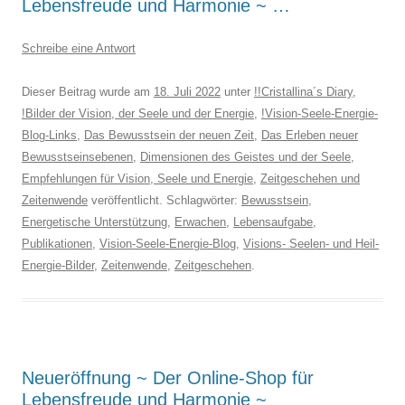
Lebensfreude und Harmonie ~ …
Schreibe eine Antwort
Dieser Beitrag wurde am
18. Juli 2022
unter
!!Cristallina´s Diary
,
!Bilder der Vision, der Seele und der Energie
,
!Vision-Seele-Energie-
Blog-Links
,
Das Bewusstsein der neuen Zeit
,
Das Erleben neuer
Bewusstseinsebenen
,
Dimensionen des Geistes und der Seele
,
Empfehlungen für Vision, Seele und Energie
,
Zeitgeschehen und
Zeitenwende
veröffentlicht. Schlagwörter:
Bewusstsein
,
Energetische Unterstützung
,
Erwachen
,
Lebensaufgabe
,
Publikationen
,
Vision-Seele-Energie-Blog
,
Visions- Seelen- und Heil-
Energie-Bilder
,
Zeitenwende
,
Zeitgeschehen
.
Neueröffnung ~ Der Online-Shop für
Lebensfreude und Harmonie ~