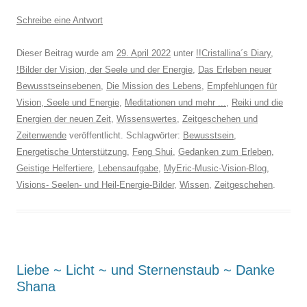
Schreibe eine Antwort
Dieser Beitrag wurde am
29. April 2022
unter
!!Cristallina´s Diary
,
!Bilder der Vision, der Seele und der Energie
,
Das Erleben neuer
Bewusstseinsebenen
,
Die Mission des Lebens
,
Empfehlungen für
Vision, Seele und Energie
,
Meditationen und mehr ...
,
Reiki und die
Energien der neuen Zeit
,
Wissenswertes
,
Zeitgeschehen und
Zeitenwende
veröffentlicht. Schlagwörter:
Bewusstsein
,
Energetische Unterstützung
,
Feng Shui
,
Gedanken zum Erleben
,
Geistige Helfertiere
,
Lebensaufgabe
,
MyEric-Music-Vision-Blog
,
Visions- Seelen- und Heil-Energie-Bilder
,
Wissen
,
Zeitgeschehen
.
Liebe ~ Licht ~ und Sternenstaub ~ Danke
Shana