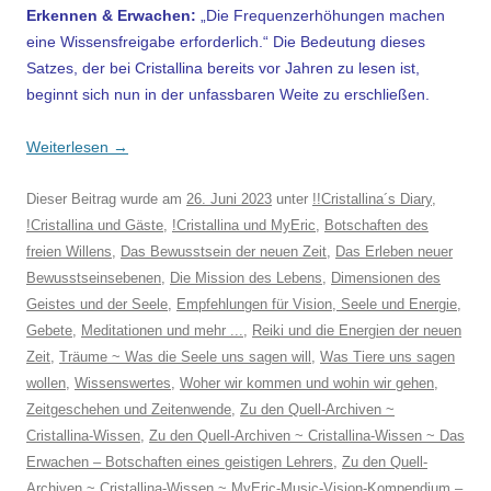
Erkennen & Erwachen:
„Die Frequenzerhöhungen machen
eine Wissensfreigabe erforderlich.“ Die Bedeutung dieses
Satzes, der bei Cristallina bereits vor Jahren zu lesen ist,
beginnt sich nun in der unfassbaren Weite zu erschließen.
Weiterlesen
→
Dieser Beitrag wurde am
26. Juni 2023
unter
!!Cristallina´s Diary
,
!Cristallina und Gäste
,
!Cristallina und MyEric
,
Botschaften des
freien Willens
,
Das Bewusstsein der neuen Zeit
,
Das Erleben neuer
Bewusstseinsebenen
,
Die Mission des Lebens
,
Dimensionen des
Geistes und der Seele
,
Empfehlungen für Vision, Seele und Energie
,
Gebete
,
Meditationen und mehr ...
,
Reiki und die Energien der neuen
Zeit
,
Träume ~ Was die Seele uns sagen will
,
Was Tiere uns sagen
wollen
,
Wissenswertes
,
Woher wir kommen und wohin wir gehen
,
Zeitgeschehen und Zeitenwende
,
Zu den Quell-Archiven ~
Cristallina-Wissen
,
Zu den Quell-Archiven ~ Cristallina-Wissen ~ Das
Erwachen – Botschaften eines geistigen Lehrers
,
Zu den Quell-
Archiven ~ Cristallina-Wissen ~ MyEric-Music-Vision-Kompendium –