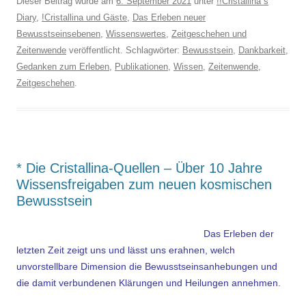
Dieser Beitrag wurde am
6. September 2021
unter
!!Cristallina´s
Diary
,
!Cristallina und Gäste
,
Das Erleben neuer
Bewusstseinsebenen
,
Wissenswertes
,
Zeitgeschehen und
Zeitenwende
veröffentlicht. Schlagwörter:
Bewusstsein
,
Dankbarkeit
,
Gedanken zum Erleben
,
Publikationen
,
Wissen
,
Zeitenwende
,
Zeitgeschehen
.
* Die Cristallina-Quellen – Über 10 Jahre
Wissensfreigaben zum neuen kosmischen
Bewusstsein
Das Erleben der
letzten Zeit zeigt uns und lässt uns erahnen, welch
unvorstellbare Dimension die Bewusstseinsanhebungen und
die damit verbundenen Klärungen und Heilungen annehmen.