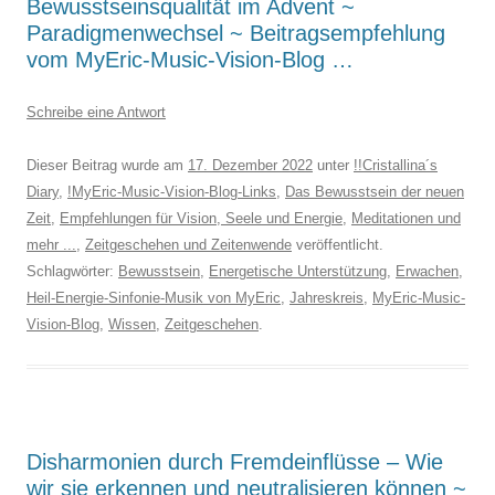
Bewusstseinsqualität im Advent ~
Paradigmenwechsel ~ Beitragsempfehlung
vom MyEric-Music-Vision-Blog …
Schreibe eine Antwort
Dieser Beitrag wurde am
17. Dezember 2022
unter
!!Cristallina´s
Diary
,
!MyEric-Music-Vision-Blog-Links
,
Das Bewusstsein der neuen
Zeit
,
Empfehlungen für Vision, Seele und Energie
,
Meditationen und
mehr ...
,
Zeitgeschehen und Zeitenwende
veröffentlicht.
Schlagwörter:
Bewusstsein
,
Energetische Unterstützung
,
Erwachen
,
Heil-Energie-Sinfonie-Musik von MyEric
,
Jahreskreis
,
MyEric-Music-
Vision-Blog
,
Wissen
,
Zeitgeschehen
.
Disharmonien durch Fremdeinflüsse – Wie
wir sie erkennen und neutralisieren können ~