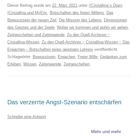
Dieser Beitrag wurde am
22. März 2021
unter
!!Cristallina´s Diary
,
!Cristallina und MyEric
,
Botschaften des freien Willens
,
Das
Bewusstsein der neuen Zeit
,
Die Mission des Lebens
,
Dimensionen
des Geistes und der Seele
,
Woher wir kommen und wohin wir gehen
,
Zeitgeschehen und Zeitenwende
,
Zu den Quell-Archiven ~
Cristallina-Wissen
,
Zu den Quell-Archiven ~ Cristallina-Wissen ~ Das
Erwachen – Botschaften eines geistigen Lehrers
veröffentlicht.
Schlagwörter:
Bewusstsein
,
Erwachen
,
Freier Wille
,
Gedanken zum
Erleben
,
Wissen
,
Zeitenwende
,
Zeitgeschehen
.
Das verzerrte Angst-Szenario entschärfen
Schreibe eine Antwort
Mehr und mehr