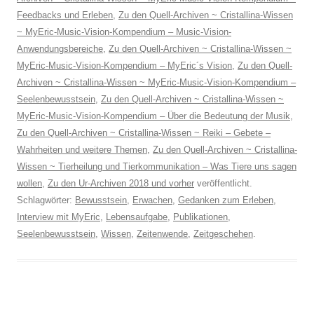
Feedbacks und Erleben
,
Zu den Quell-Archiven ~ Cristallina-Wissen
~ MyEric-Music-Vision-Kompendium – Music-Vision-
Anwendungsbereiche
,
Zu den Quell-Archiven ~ Cristallina-Wissen ~
MyEric-Music-Vision-Kompendium – MyEric´s Vision
,
Zu den Quell-
Archiven ~ Cristallina-Wissen ~ MyEric-Music-Vision-Kompendium –
Seelenbewusstsein
,
Zu den Quell-Archiven ~ Cristallina-Wissen ~
MyEric-Music-Vision-Kompendium – Über die Bedeutung der Musik
,
Zu den Quell-Archiven ~ Cristallina-Wissen ~ Reiki – Gebete –
Wahrheiten und weitere Themen
,
Zu den Quell-Archiven ~ Cristallina-
Wissen ~ Tierheilung und Tierkommunikation – Was Tiere uns sagen
wollen
,
Zu den Ur-Archiven 2018 und vorher
veröffentlicht.
Schlagwörter:
Bewusstsein
,
Erwachen
,
Gedanken zum Erleben
,
Interview mit MyEric
,
Lebensaufgabe
,
Publikationen
,
Seelenbewusstsein
,
Wissen
,
Zeitenwende
,
Zeitgeschehen
.