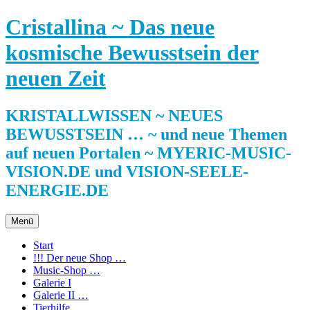
Zum
Cristallina ~ Das neue
Inhalt
springen
kosmische Bewusstsein der
neuen Zeit
KRISTALLWISSEN ~ NEUES
BEWUSSTSEIN … ~ und neue Themen
auf neuen Portalen ~ MYERIC-MUSIC-
VISION.DE und VISION-SEELE-
ENERGIE.DE
Menü
Start
!!! Der neue Shop …
Music-Shop …
Galerie I
Galerie II …
Tierhilfe