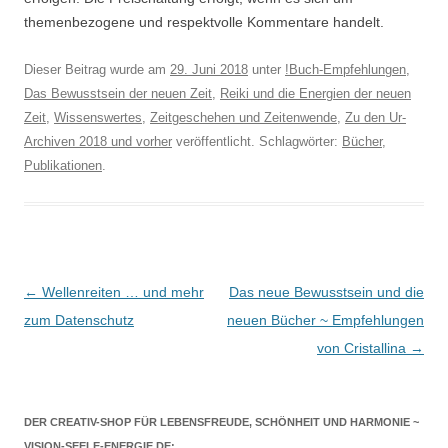
themenbezogene und respektvolle Kommentare handelt.
Dieser Beitrag wurde am
29. Juni 2018
unter
!Buch-Empfehlungen
,
Das Bewusstsein der neuen Zeit
,
Reiki und die Energien der neuen
Zeit
,
Wissenswertes
,
Zeitgeschehen und Zeitenwende
,
Zu den Ur-
Archiven 2018 und vorher
veröffentlicht. Schlagwörter:
Bücher
,
Publikationen
.
Beitragsnavigation
←
Wellenreiten … und mehr
Das neue Bewusstsein und die
zum Datenschutz
neuen Bücher ~ Empfehlungen
von Cristallina
→
DER CREATIV-SHOP FÜR LEBENSFREUDE, SCHÖNHEIT UND HARMONIE ~
VISION-SEELE-ENERGIE.DE: